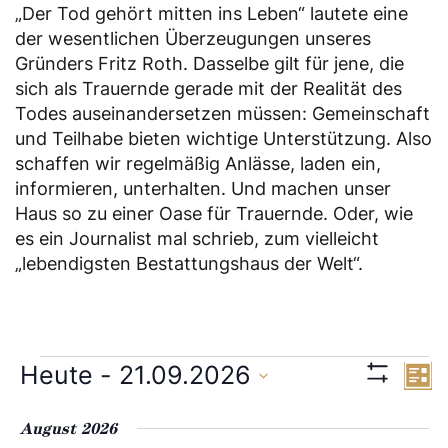
„Der Tod gehört mitten ins Leben“ lautete eine
der wesentlichen Überzeugungen unseres
Gründers Fritz Roth. Dasselbe gilt für jene, die
sich als Trauernde gerade mit der Realität des
Todes auseinandersetzen müssen: Gemeinschaft
und Teilhabe bieten wichtige Unterstützung. Also
schaffen wir regelmäßig Anlässe, laden ein,
informieren, unterhalten. Und machen unser
Haus so zu einer Oase für Trauernde. Oder, wie
es ein Journalist mal schrieb, zum vielleicht
„lebendigsten Bestattungshaus der Welt“.
A
V
Heute
 - 
21.09.2026
Veranstaltungen
L
S
D
i
e
H
n
s
a
O
August 2026
r
t