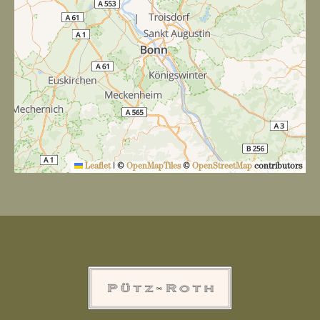
Leaflet
|
©
OpenMapTiles
©
OpenStreetMap
contributors