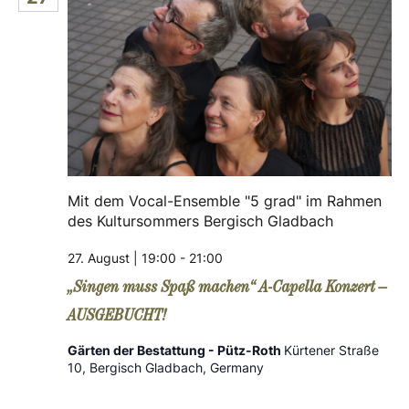
g
a
t
i
o
n
Mit dem Vocal-Ensemble "5 grad" im Rahmen
des Kultursommers Bergisch Gladbach
27. August | 19:00
-
21:00
„Singen muss Spaß machen“ A-Capella Konzert –
AUSGEBUCHT!
Gärten der Bestattung - Pütz-Roth
Kürtener Straße
10, Bergisch Gladbach, Germany