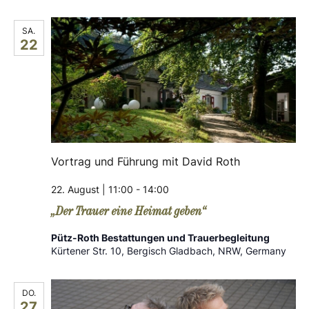
a
s
SA.
v
i
22
c
i
h
g
t
a
e
n
Vortrag und Führung mit David Roth
t
-
22. August | 11:00
-
14:00
i
N
„Der Trauer eine Heimat geben“
o
a
Pütz-Roth Bestattungen und Trauerbegleitung
Kürtener Str. 10, Bergisch Gladbach, NRW, Germany
v
n
i
DO.
27