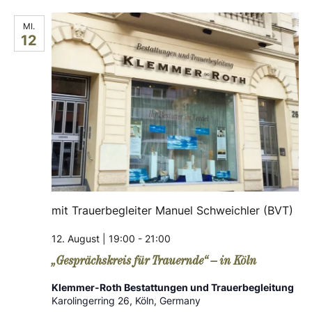
W
t
s
e
F
a
u
I
MI.
12
m
L
i
n
T
w
E
s
ä
c
R
h
S
t
l
h
a
e
n
t
l
.
t
e
u
mit Trauerbegleiter Manuel Schweichler (BVT)
n
n
12. August | 19:00
-
21:00
-
g
„Gesprächskreis für Trauernde“ – in Köln
A
N
Klemmer-Roth Bestattungen und Trauerbegleitung
n
Karolingerring 26, Köln, Germany