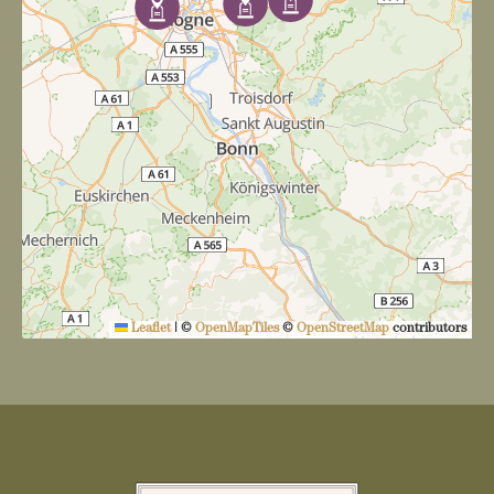
Leaflet
|
©
OpenMapTiles
©
OpenStreetMap
contributors