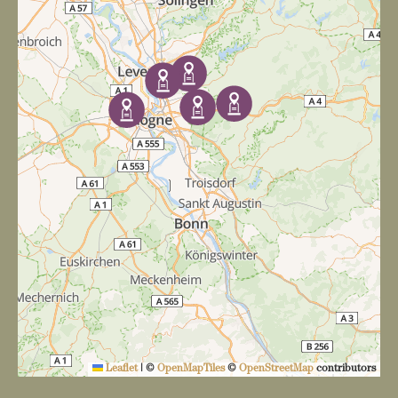
Leaflet
|
©
OpenMapTiles
©
OpenStreetMap
contributors