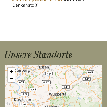
„Denkanstoß”
Unsere Standorte
+
−