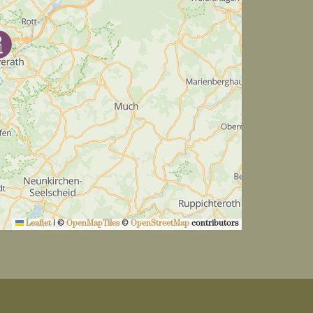
Leaflet
|
©
OpenMapTiles
©
OpenStreetMap
contributors