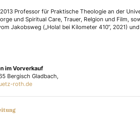
it 2013 Professor für Praktische Theologie an der Univ
e und Spiritual Care, Trauer, Relgion und Film, sow
 vom Jakobsweg („Hola! bei Kilometer 410“, 2021) un
hon im Vorverkauf
465 Bergisch Gladbach,⁢
uetz-roth.de
eitung