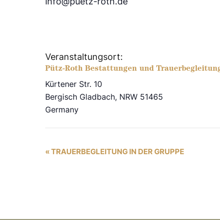
info@puetz-roth.de
Veranstaltungsort:
Pütz-Roth Bestattungen und Trauerbegleitun
Kürtener Str. 10
Bergisch Gladbach
,
NRW
51465
Germany
V
«
TRAUERBEGLEITUNG IN DER GRUPPE
e
r
a