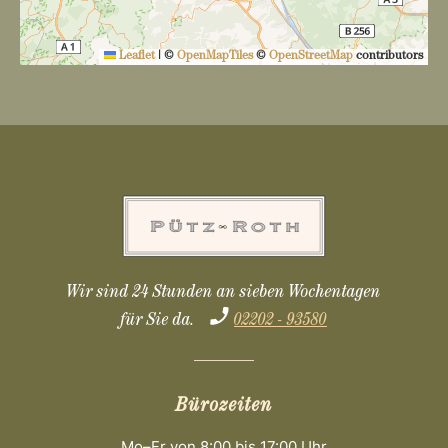
n
Leaflet
|
©
OpenMapTiles
©
OpenStreetMap
contributors
Wir sind 24 Stunden an sieben Wochentagen
für Sie da.
02202 - 93580
Bürozeiten
Mo–Fr von 8:00 bis 17:00 Uhr