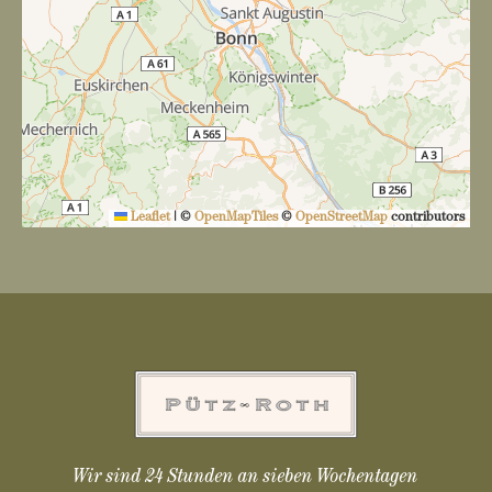
Leaflet
|
©
OpenMapTiles
©
OpenStreetMap
contributors
Wir sind 24 Stunden an sieben Wochentagen