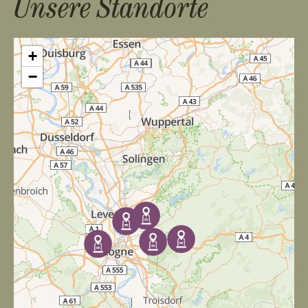
Unsere Standorte
+
−