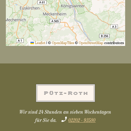
Leaflet
|
©
OpenMapTiles
©
OpenStreetMap
contributors
Wir sind 24 Stunden an sieben Wochentagen
für Sie da.
02202 - 93580