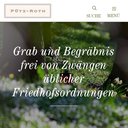
Zum
Inhalt
MENÜ
springen
Grab und Begräbnis
frei von Zwängen
üblicher
Friedhofsordnungen