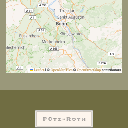
Leaflet
|
©
OpenMapTiles
©
OpenStreetMap
contributors