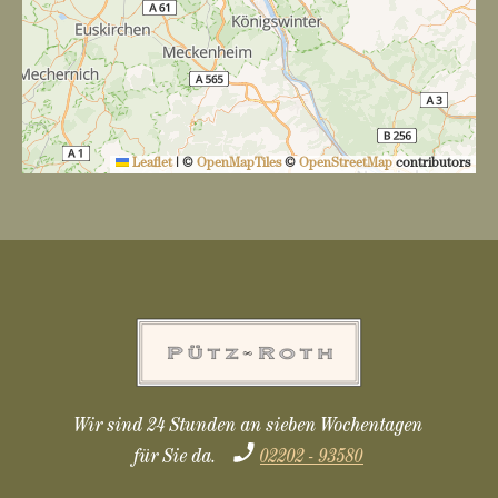
Leaflet
|
©
OpenMapTiles
©
OpenStreetMap
contributors
Wir sind 24 Stunden an sieben Wochentagen
für Sie da.
02202 - 93580