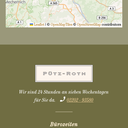
Leaflet
|
©
OpenMapTiles
©
OpenStreetMap
contributors
Wir sind 24 Stunden an sieben Wochentagen
für Sie da.
02202 - 93580
Bürozeiten