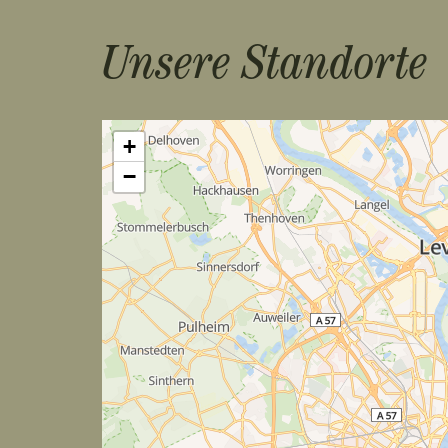
Unsere Standorte
+
−