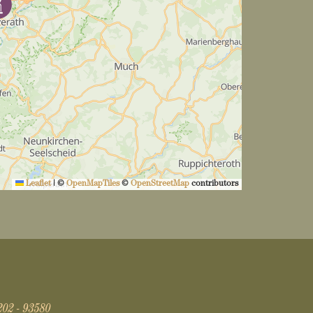
Leaflet
|
©
OpenMapTiles
©
OpenStreetMap
contributors
202 - 93580