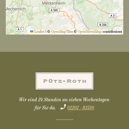
Leaflet
|
©
OpenMapTiles
©
OpenStreetMap
contributors
Wir sind 24 Stunden an sieben Wochentagen
für Sie da.
02202 - 93580