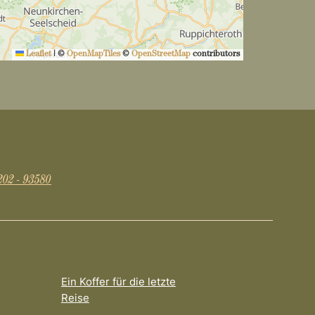
Leaflet
|
©
OpenMapTiles
©
OpenStreetMap
contributors
202 - 93580
Ein Koffer für die letzte
Reise