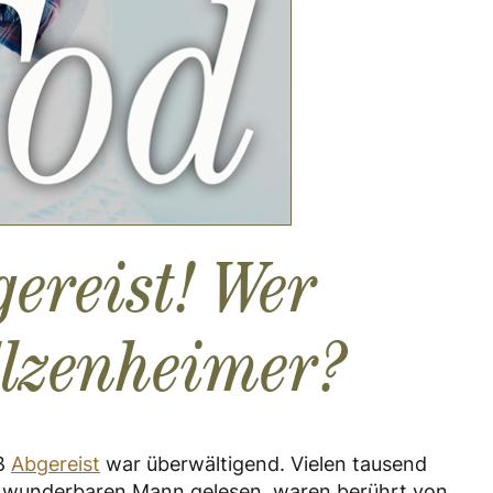
gereist! Wer
lzenheimer?
oß
Abgereist
war überwältigend. Vielen tausend
 wunderbaren Mann gelesen, waren berührt von