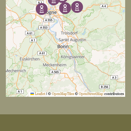
Leaflet
|
©
OpenMapTiles
©
OpenStreetMap
contributors