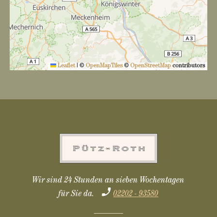
Leaflet
|
©
OpenMapTiles
©
OpenStreetMap
contributors
Wir sind 24 Stunden an sieben Wochentagen
für Sie da.
02202 - 93580