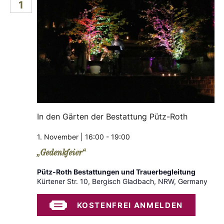
1
m
i
n
w
s
ä
c
h
t
l
h
a
e
n
t
l
.
t
e
In den Gärten der Bestattung Pütz-Roth
u
n
n
1. November | 16:00
-
19:00
-
g
„Gedenkfeier“
A
Pütz-Roth Bestattungen und Trauerbegleitung
N
Kürtener Str. 10, Bergisch Gladbach, NRW, Germany
n
a
KOSTENFREI ANMELDEN
s