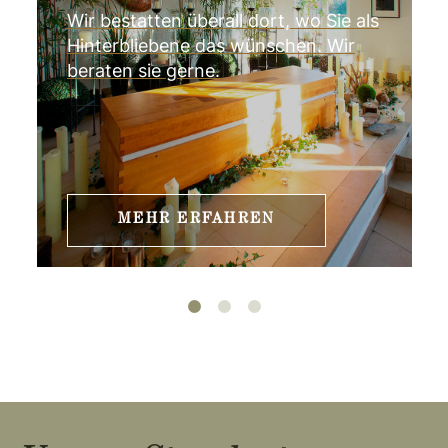
Wir bestatten überall dort, wo Sie als
t
Hinterbliebene das wünschen. Wir
i
beraten sie gerne.
o
n
MEHR ERFAHREN