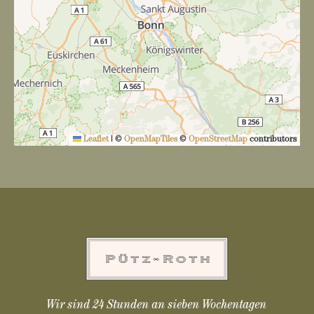
Leaflet
|
©
OpenMapTiles
©
OpenStreetMap
contributors
Wir sind 24 Stunden an sieben Wochentagen