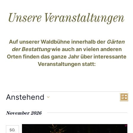
Unsere Veranstaltungen
Auf unserer Waldbühne innerhalb der
Gärten
der Bestattung
wie auch an vielen anderen
Orten finden das ganze Jahr über interessante
Veranstaltungen statt:
A
V
Anstehend
Veranstaltungen
L
D
i
e
n
s
a
November 2026
r
t
t
s
e
a
u
SO.