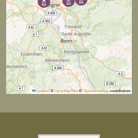
Leaflet
|
©
OpenMapTiles
©
OpenStreetMap
contributors