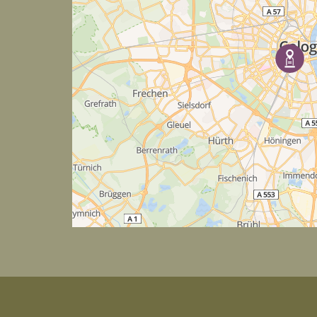
i
g
a
t
i
o
n