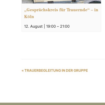
„Gesprächskreis für Trauernde“ – in
Köln
12. August | 19:00
–
21:00
V
«
TRAUERBEGLEITUNG IN DER GRUPPE
e
r
a