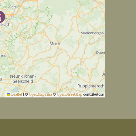
Leaflet
|
©
OpenMapTiles
©
OpenStreetMap
contributors