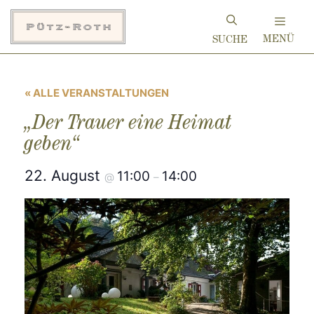
Zum
Inhalt
MENÜ
springen
« ALLE VERANSTALTUNGEN
„Der Trauer eine Heimat
geben“
22. August
11:00
14:00
@
–