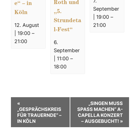
7.
Roth und
e“ – in
September
„5.
Köln
| 19:00
–
Strundeta
21:00
12. August
l-Fest“
| 19:00
–
21:00
6.
September
| 11:00
–
18:00
V
«
„SINGEN MUSS
„GESPRÄCHSKREIS
SPASS MACHEN“ A-C
e
FÜR TRAUERNDE“ –
APELLA KONZERT –
IN KÖLN
AUSGEBUCHT!
»
r
a