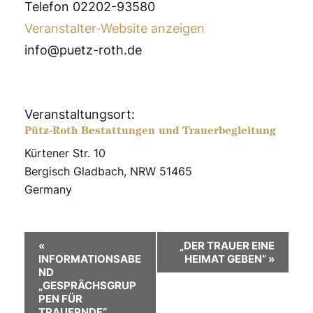
Telefon 02202-93580
Veranstalter-Website anzeigen
info@puetz-roth.de
Veranstaltungsort:
Pütz-Roth Bestattungen und Trauerbegleitung
Kürtener Str. 10
Bergisch Gladbach
,
NRW
51465
Germany
V
«
„DER TRAUER EINE
INFORMATIONSABE
HEIMAT GEBEN“
»
e
ND
„GESPRÄCHSGRUP
r
PEN FÜR
TRAUERNDE“