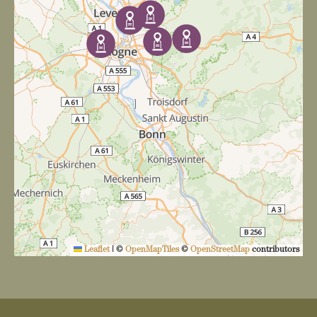
v
i
g
a
t
i
o
n
Leaflet
|
©
OpenMapTiles
©
OpenStreetMap
contributors