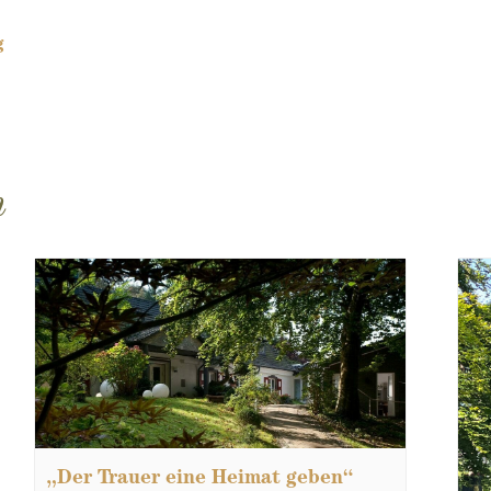
g
n
„Der Trauer eine Heimat geben“