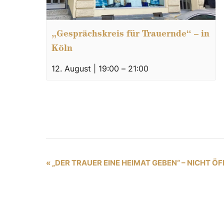
„Gesprächskreis für Trauernde“ – in
Köln
12. August | 19:00
–
21:00
V
«
„DER TRAUER EINE HEIMAT GEBEN“ – NICHT Ö
e
r
a