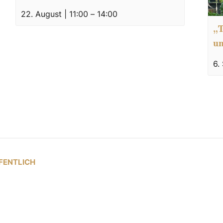
22. August | 11:00
–
14:00
„T
un
6.
FFENTLICH