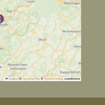
Leaflet
|
©
OpenMapTiles
©
OpenStreetMap
contributors