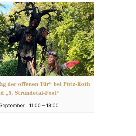
ag der offenen Tür“ bei Pütz-Roth
d „5. Strundetal-Fest“
 September | 11:00
–
18:00