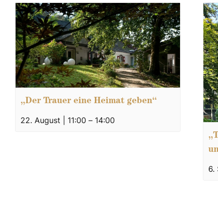
„Der Trauer eine Heimat geben“
22. August | 11:00
–
14:00
„T
un
6.