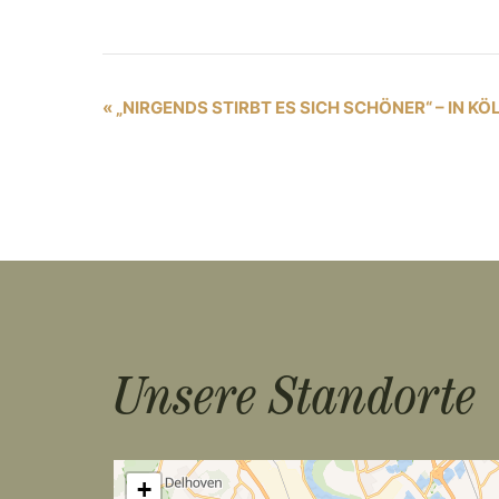
V
«
„NIRGENDS STIRBT ES SICH SCHÖNER“ – IN KÖ
e
r
a
n
s
t
Unsere Standorte
a
l
t
+