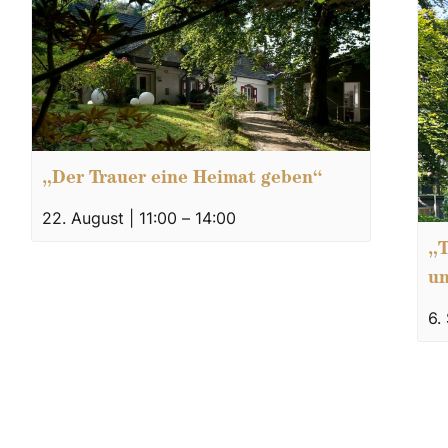
„Der Trauer eine Heimat geben“
22. August | 11:00
–
14:00
„T
un
6.