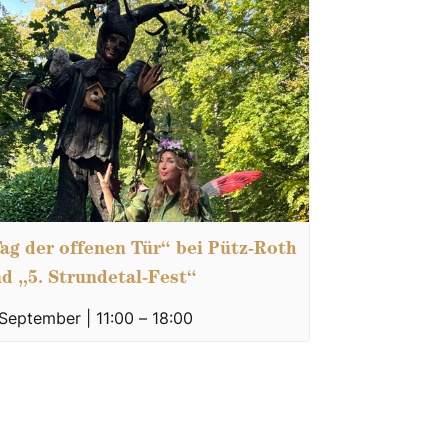
ag der offenen Tür“ bei Pütz-Roth
d „5. Strundetal-Fest“
 September | 11:00
–
18:00