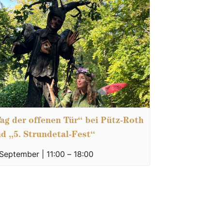
ag der offenen Tür“ bei Pütz-Roth
d „5. Strundetal-Fest“
 September | 11:00
–
18:00