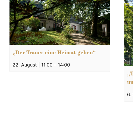
„Der Trauer eine Heimat geben“
22. August | 11:00
–
14:00
„T
un
6.