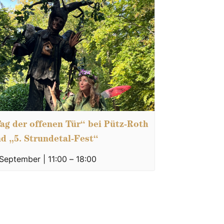
ag der offenen Tür“ bei Pütz-Roth
d „5. Strundetal-Fest“
 September | 11:00
–
18:00