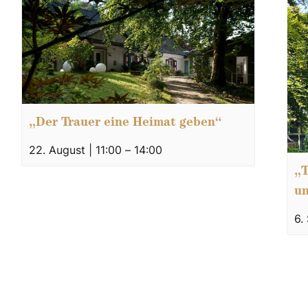
„Der Trauer eine Heimat geben“
22. August | 11:00
–
14:00
„T
un
6.