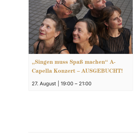
„Singen muss Spaß machen“ A-
Capella Konzert – AUSGEBUCHT!
27. August | 19:00
–
21:00