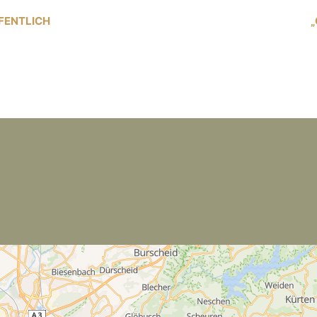
FFENTLICH
„