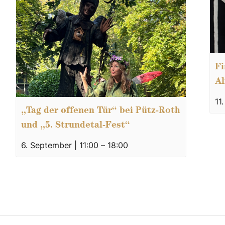
Fi
Al
11
„Tag der offenen Tür“ bei Pütz-Roth
und „5. Strundetal-Fest“
6. September | 11:00
–
18:00