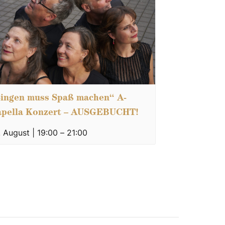
ingen muss Spaß machen“ A-
apella Konzert – AUSGEBUCHT!
. August | 19:00
–
21:00