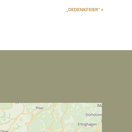
„GEDENKFEIER“
»