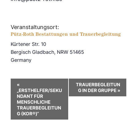
Veranstaltungsort:
Pütz-Roth Bestattungen und Trauerbegleitung
Kürtener Str. 10
Bergisch Gladbach
,
NRW
51465
Germany
V
«
TRAUERBEGLEITUN
„ERSTHELFER/SEKU
G IN DER GRUPPE
»
e
NDANT FÜR
MENSCHLICHE
r
TRAUERBEGLEITUN
G (KOR®)“
a
n