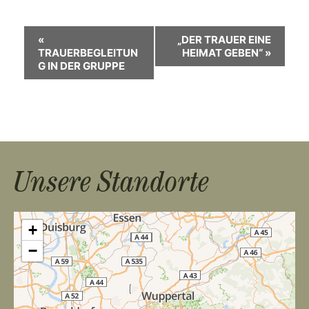
V
«
„DER TRAUER EINE
TRAUERBEGLEITUN
HEIMAT GEBEN“
»
e
G IN DER GRUPPE
r
a
n
s
Unsere Standorte
t
a
+
l
−
t
u