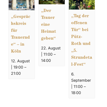
„Der
„Tag der
„Gespräc
Trauer
offenen
hskreis
eine
Tür“ bei
für
Heimat
Pütz-
Trauernd
geben“
Roth und
e“ – in
22. August
„5.
Köln
| 11:00
–
Strundeta
14:00
12. August
l-Fest“
| 19:00
–
21:00
6.
September
| 11:00
–
18:00