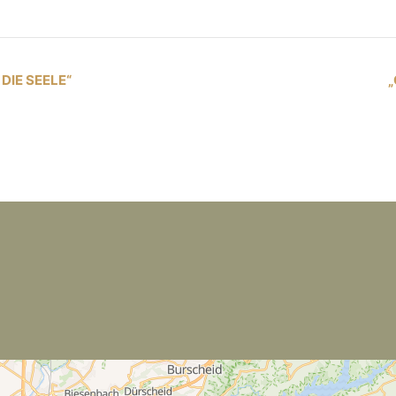
DIE SEELE“
„