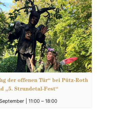
ag der offenen Tür“ bei Pütz-Roth
d „5. Strundetal-Fest“
 September | 11:00
–
18:00