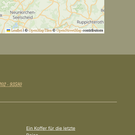
Leaflet
|
©
OpenMapTiles
©
OpenStreetMap
contributors
202 - 93580
Ein Koffer für die letzte