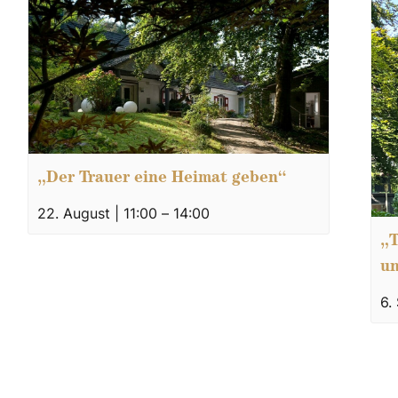
„Der Trauer eine Heimat geben“
22. August | 11:00
–
14:00
„T
un
6.