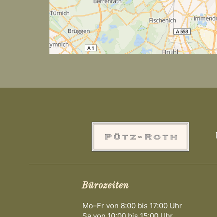
n
Bürozeiten
Mo–Fr von 8:00 bis 17:00 Uhr
Sa von 10:00 bis 15:00 Uhr