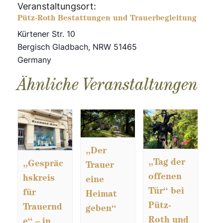
Veranstaltungsort:
Pütz-Roth Bestattungen und Trauerbegleitung
Kürtener Str. 10
Bergisch Gladbach
,
NRW
51465
Germany
Ähnliche Veranstaltungen
„Der
„Tag der
„Gespräc
Trauer
offenen
hskreis
eine
Tür“ bei
für
Heimat
Pütz-
Trauernd
geben“
Roth und
e“ – in