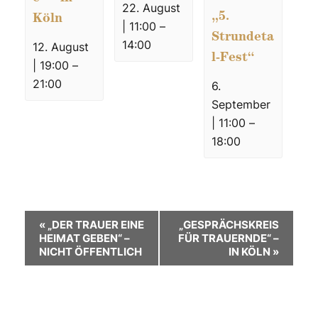
22. August
„5.
Köln
| 11:00
–
Strundeta
14:00
12. August
l-Fest“
| 19:00
–
21:00
6.
September
| 11:00
–
18:00
V
«
„DER TRAUER EINE
„GESPRÄCHSKREIS
HEIMAT GEBEN“ –
FÜR TRAUERNDE“ –
e
NICHT ÖFFENTLICH
IN KÖLN
»
r
a