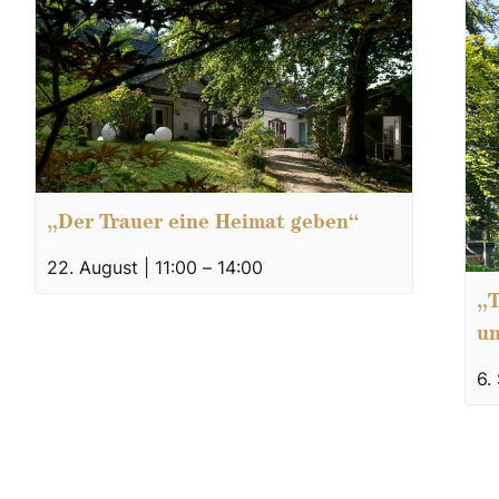
„Der Trauer eine Heimat geben“
22. August | 11:00
–
14:00
„T
un
6.