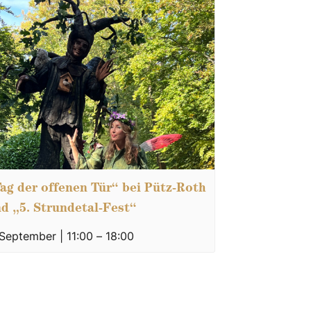
ag der offenen Tür“ bei Pütz-Roth
d „5. Strundetal-Fest“
 September | 11:00
–
18:00