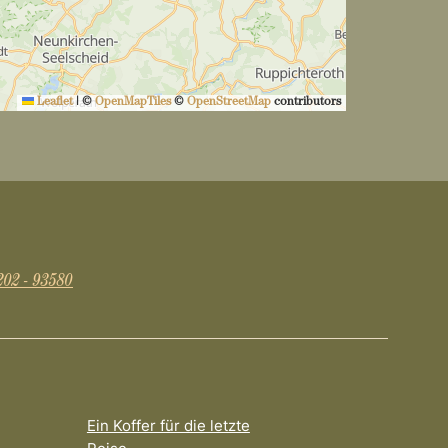
Leaflet
|
©
OpenMapTiles
©
OpenStreetMap
contributors
202 - 93580
Ein Koffer für die letzte