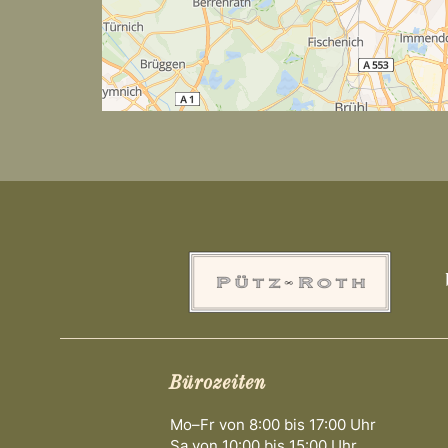
n
Bürozeiten
Mo–Fr von 8:00 bis 17:00 Uhr
Sa von 10:00 bis 15:00 Uhr