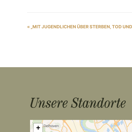
V
«
„MIT JUGENDLICHEN ÜBER STERBEN, TOD UND
e
r
a
n
s
t
Unsere Standorte
a
l
t
+