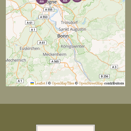
v
i
g
a
t
i
o
n
Leaflet
|
©
OpenMapTiles
©
OpenStreetMap
contributors