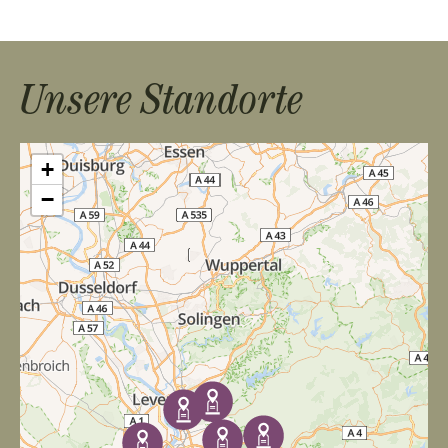
n
s
Unsere Standorte
t
a
+
l
−
t
u
n
g
-
N
a