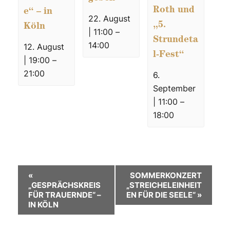
Roth und
e“ – in
22. August
„5.
Köln
| 11:00
–
Strundeta
14:00
12. August
l-Fest“
| 19:00
–
21:00
6.
September
| 11:00
–
18:00
V
«
SOMMERKONZERT
„GESPRÄCHSKREIS
„STREICHELEINHEIT
e
FÜR TRAUERNDE“ –
EN FÜR DIE SEELE“
»
IN KÖLN
r
a