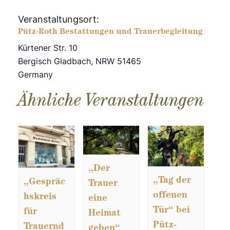
Veranstaltungsort:
Pütz-Roth Bestattungen und Trauerbegleitung
Kürtener Str. 10
Bergisch Gladbach
,
NRW
51465
Germany
Ähnliche Veranstaltungen
„Der
„Tag der
„Gespräc
Trauer
offenen
hskreis
eine
Tür“ bei
für
Heimat
Pütz-
Trauernd
geben“