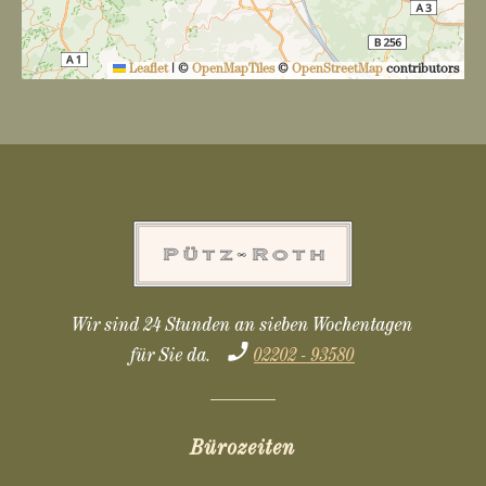
Leaflet
|
©
OpenMapTiles
©
OpenStreetMap
contributors
Wir sind 24 Stunden an sieben Wochentagen
für Sie da.
02202 - 93580
Bürozeiten