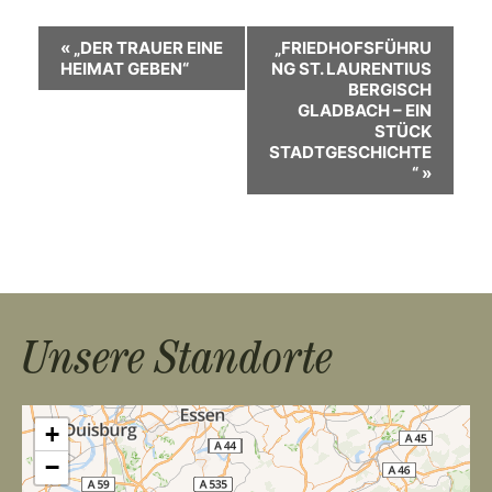
V
«
„DER TRAUER EINE
„FRIEDHOFSFÜHRU
HEIMAT GEBEN“
NG ST. LAURENTIUS
e
BERGISCH
GLADBACH – EIN
r
STÜCK
STADTGESCHICHTE
a
“
»
n
s
t
a
Unsere Standorte
l
t
+
u
−
n