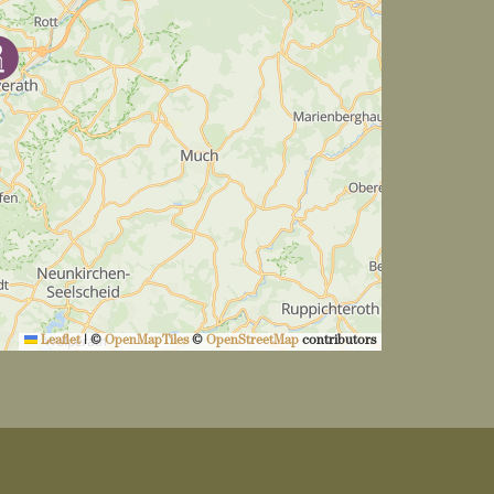
Leaflet
|
©
OpenMapTiles
©
OpenStreetMap
contributors