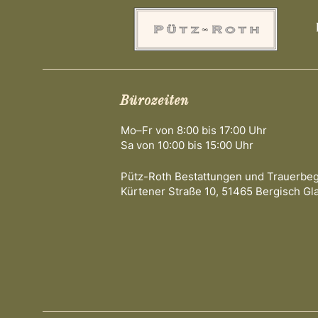
h
e
f
i
l
Bürozeiten
t
e
Mo–Fr von 8:00 bis 17:00 Uhr
r
Sa von 10:00 bis 15:00 Uhr
e
Pütz-Roth Bestattungen und Trauerbe
d
Kürtener Straße 10, 51465 Bergisch Gl
r
e
s
u
l
t
s