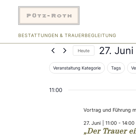
Zum
Inhalt
springen
BESTATTUNGEN & TRAUERBEGLEITUNG
Veranstalt
27. Jun
Heute
D
C
F
Veranstaltung Kategorie
a
Tags
Ve
für
h
i
t
a
u
l
n
11:00
27.
m
t
g
w
e
i
ä
Vortrag und Führung m
n
r
Juni
h
g
s
l
27. Juni | 11:00
-
14:00
a
e
„Der Trauer e
n