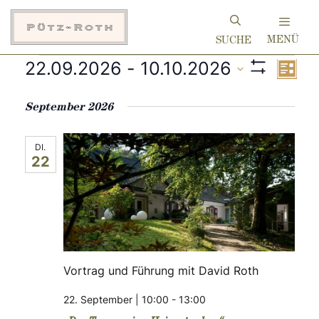
Zum
Inhalt
MENÜ
springen
A
V
22.09.2026
 - 
10.10.2026
Veranstaltungen
L
S
D
i
e
H
n
s
a
O
September 2026
r
t
W
t
s
e
F
a
u
I
DI.
22
m
L
i
n
T
w
E
s
ä
c
R
h
S
t
l
h
a
e
n
t
l
Vortrag und Führung mit David Roth
.
t
22. September | 10:00
-
13:00
e