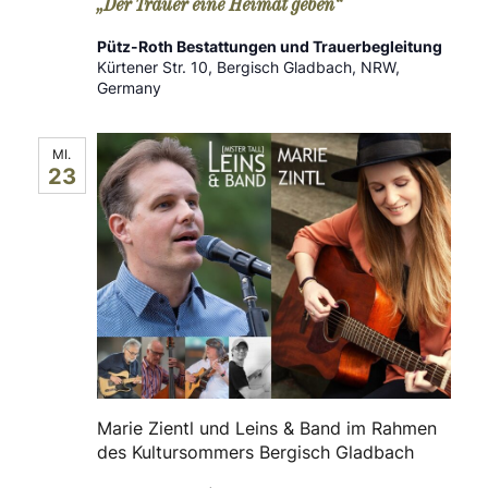
u
„Der Trauer eine Heimat geben“
n
n
Pütz-Roth Bestattungen und Trauerbegleitung
Kürtener Str. 10, Bergisch Gladbach, NRW,
-
g
Germany
A
N
MI.
n
23
a
s
v
i
c
i
h
g
t
a
e
Marie Zientl und Leins & Band im Rahmen
n
t
des Kultursommers Bergisch Gladbach
-