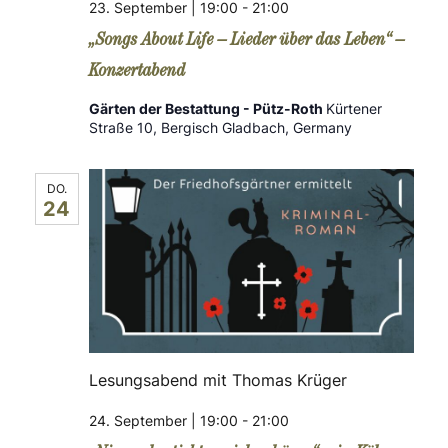
23. September | 19:00
-
21:00
i
N
„Songs About Life – Lieder über das Leben“ –
o
a
Konzertabend
v
n
Gärten der Bestattung - Pütz-Roth
Kürtener
Straße 10, Bergisch Gladbach, Germany
i
g
DO.
a
24
t
i
o
n
Lesungsabend mit Thomas Krüger
24. September | 19:00
-
21:00