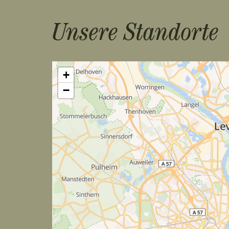
Unsere Standorte
+
−