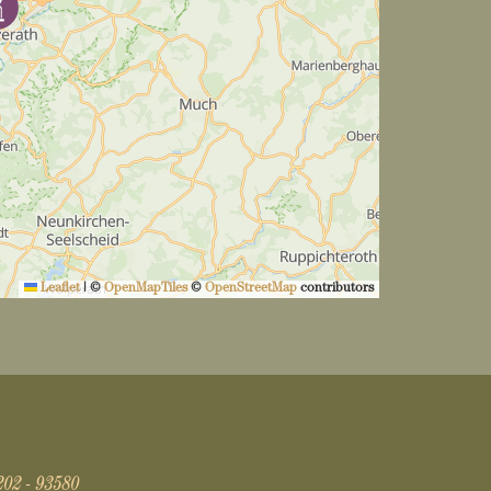
Leaflet
|
©
OpenMapTiles
©
OpenStreetMap
contributors
202 - 93580