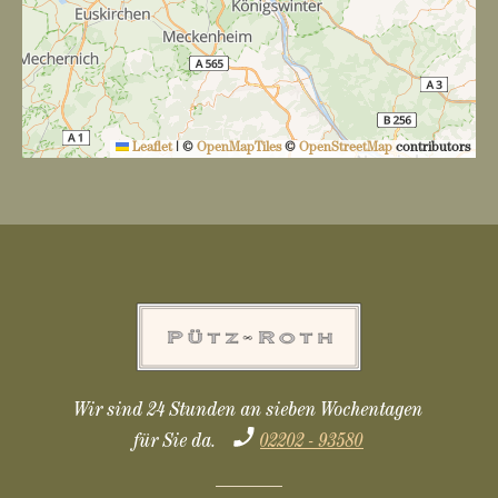
Leaflet
|
©
OpenMapTiles
©
OpenStreetMap
contributors
Wir sind 24 Stunden an sieben Wochentagen
für Sie da.
02202 - 93580