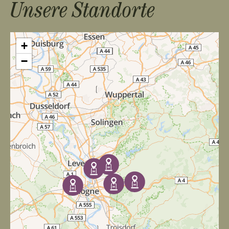
Unsere Standorte
+
−