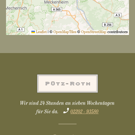
Leaflet
|
©
OpenMapTiles
©
OpenStreetMap
contributors
Wir sind 24 Stunden an sieben Wochentagen
für Sie da.
02202 - 93580