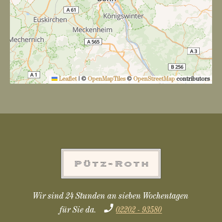
Leaflet
|
©
OpenMapTiles
©
OpenStreetMap
contributors
Wir sind 24 Stunden an sieben Wochentagen
für Sie da.
02202 - 93580