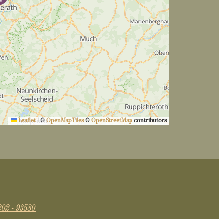
Leaflet
|
©
OpenMapTiles
©
OpenStreetMap
contributors
202 - 93580