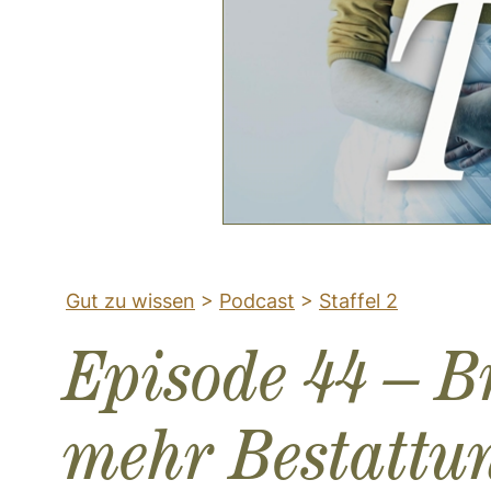
Gut zu wissen
>
Podcast
>
Staffel 2
Episode 44 – 
mehr Bestattu