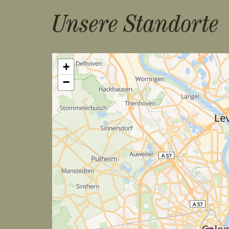
Unsere Standorte
+
−