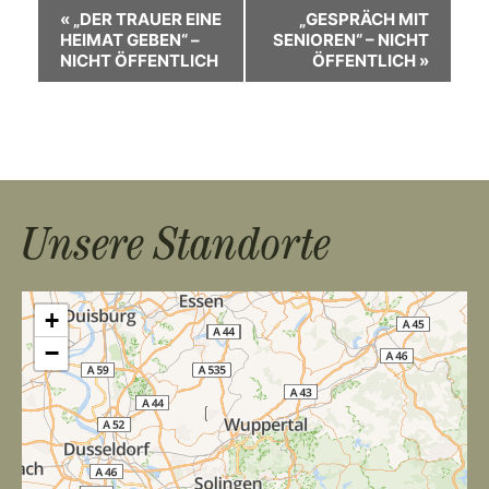
V
«
„DER TRAUER EINE
„GESPRÄCH MIT
HEIMAT GEBEN“ –
SENIOREN“ – NICHT
e
NICHT ÖFFENTLICH
ÖFFENTLICH
»
r
a
n
s
Unsere Standorte
t
a
+
l
−
t
u
n
g