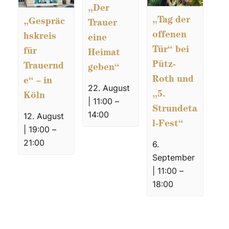
„Der
„Tag der
„Gespräc
Trauer
offenen
hskreis
eine
Tür“ bei
für
Heimat
Pütz-
Trauernd
geben“
Roth und
e“ – in
22. August
„5.
Köln
| 11:00
–
Strundeta
14:00
12. August
l-Fest“
| 19:00
–
21:00
6.
September
| 11:00
–
18:00