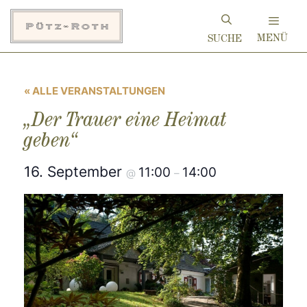
Zum
Inhalt
MENÜ
springen
« ALLE VERANSTALTUNGEN
„Der Trauer eine Heimat
geben“
16. September
11:00
14:00
@
–