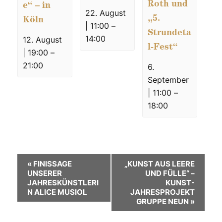
Roth und
e“ – in
22. August
„5.
Köln
| 11:00
–
Strundeta
14:00
12. August
l-Fest“
| 19:00
–
21:00
6.
September
| 11:00
–
18:00
V
«
FINISSAGE
„KUNST AUS LEERE
UNSERER
UND FÜLLE“ –
e
JAHRESKÜNSTLERI
KUNST-
N ALICE MUSIOL
JAHRESPROJEKT
r
GRUPPE NEUN
»
a