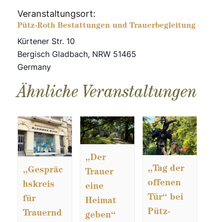
Veranstaltungsort:
Pütz-Roth Bestattungen und Trauerbegleitung
Kürtener Str. 10
Bergisch Gladbach
,
NRW
51465
Germany
Ähnliche Veranstaltungen
„Der
„Tag der
„Gespräc
Trauer
offenen
hskreis
eine
Tür“ bei
für
Heimat
Pütz-
Trauernd
geben“