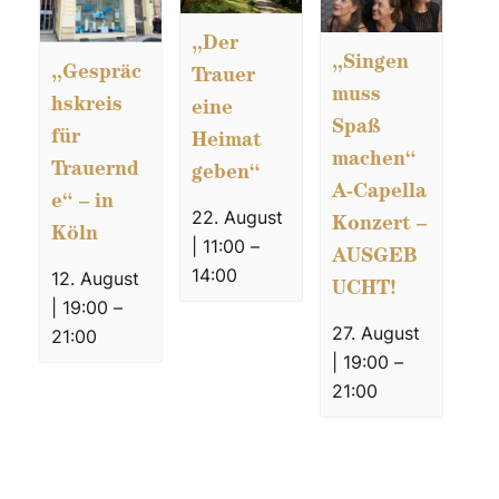
„Der
„Singen
„Gespräc
Trauer
muss
hskreis
eine
Spaß
für
Heimat
machen“
Trauernd
geben“
A-Capella
e“ – in
22. August
Konzert –
Köln
| 11:00
–
AUSGEB
14:00
12. August
UCHT!
| 19:00
–
27. August
21:00
| 19:00
–
21:00