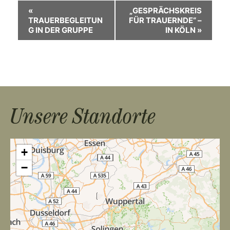
V
«
„GESPRÄCHSKREIS
TRAUERBEGLEITUN
FÜR TRAUERNDE“ –
e
G IN DER GRUPPE
IN KÖLN
»
r
a
n
s
Unsere Standorte
t
a
+
l
−
t
u
n