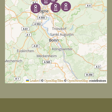
v
i
g
a
t
i
o
n
Leaflet
|
©
OpenMapTiles
©
OpenStreetMap
contributors