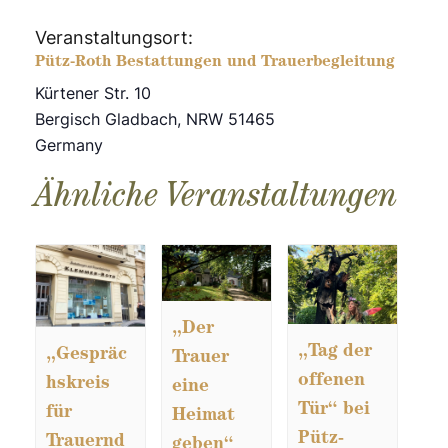
Veranstaltungsort:
Pütz-Roth Bestattungen und Trauerbegleitung
Kürtener Str. 10
Bergisch Gladbach
,
NRW
51465
Germany
Ähnliche Veranstaltungen
„Der
„Tag der
„Gespräc
Trauer
offenen
hskreis
eine
Tür“ bei
für
Heimat
Pütz-
Trauernd
geben“