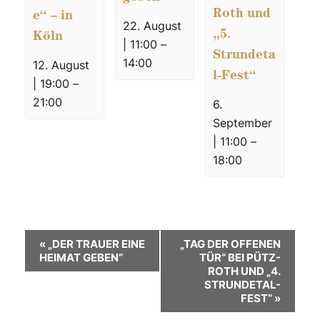
Roth und
e“ – in
22. August
„5.
Köln
| 11:00
–
Strundeta
14:00
12. August
l-Fest“
| 19:00
–
21:00
6.
September
| 11:00
–
18:00
V
«
„DER TRAUER EINE
„TAG DER OFFENEN
HEIMAT GEBEN“
TÜR“ BEI PÜTZ-
e
ROTH UND „4.
STRUNDETAL-
r
FEST“
»
a