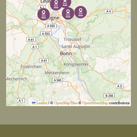
Leaflet
|
©
OpenMapTiles
©
OpenStreetMap
contributors