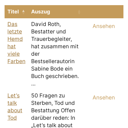
Titel
Auszug
Das
David Roth,
Ansehen
letzte
Bestatter und
Hemd
Trauerbegleiter,
hat
hat zusammen mit
viele
der
Farben
Bestsellerautorin
Sabine Bode ein
Buch geschrieben.
…
Let’s
50 Fragen zu
Ansehen
talk
Sterben, Tod und
about
Bestattung Offen
Tod
darüber reden: In
„Let’s talk about